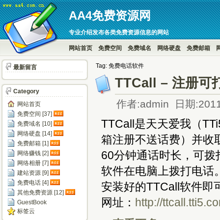
AA4免费资源网
专业介绍发布各类免费资源信息的网站
网站首页
免费空间
免费域名
网络硬盘
免费邮箱
Tag: 免费电话软件
最新留言
TTCall – 注
Category
作者:admin 日期:2011
网站首页
免费空间 [37]
TTCall是天天爱我（
免费域名 [10]
网络硬盘 [14]
箱注册不送话费）并收
免费邮箱 [1]
60分钟通话时长，可
网络赚钱 [2]
网络相册 [7]
软件在电脑上拨打电话
建站资源 [9]
免费电话 [4]
安装好的TTCall软
其他免费资源 [12]
网址：
http://ttcall.tti5.c
GuestBook
标签云