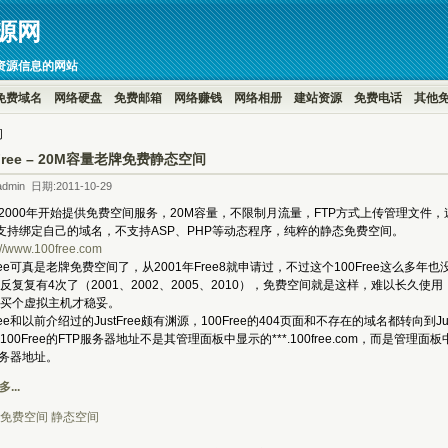
源网
资源信息的网站
免费域名
网络硬盘
免费邮箱
网络赚钱
网络相册
建站资源
免费电话
其他
间
Free – 20M容量老牌免费静态空间
dmin 日期:2011-10-29
ee从2000年开始提供免费空间服务，20M容量，不限制月流量，FTP方式上传管理文件，
支持绑定自己的域名，不支持ASP、PHP等动态程序，纯粹的静态免费空间。
://www.100free.com
ee可真是老牌免费空间了，从2001年Free8就申请过，不过这个100Free这么多
反复复有4次了（2001、2002、2005、2010），免费空间就是这样，难以长久
买个虚拟主机才稳妥。
e和以前介绍过的JustFree颇有渊源，100Free的404页面和不存在的域名都转向到Jus
Free的FTP服务器地址不是其管理面板中显示的***.100free.com，而是管理面板中
服务器地址。
...
免费空间
静态空间