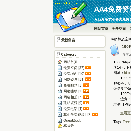
AA4免费资
专业介绍发布各类免费
网站首页
免费空间
Tag: 静态空
最新留言
100
Category
作者:a
网站首页
100Fr
名1个，不
免费空间 [37]
网址：
http
免费域名 [10]
100Fr
网络硬盘 [14]
户被停，反
免费邮箱 [1]
还是要花钱
网络赚钱 [2]
100Fre
网络相册 [7]
注意：100
建站资源 [9]
才是FTP
免费电话 [4]
查看更多
其他免费资源 [12]
GuestBook
Tags:
Free
标签云