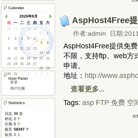
分类
Calendar
2026年8月
AspHost4Fre
日
一
二
三
四
五
六
26
27
28
29
30
作者:admin 日期:2011
31
1
2
3
4
5
6
7
8
AspHost4Free提供
9
10
11
12
13
14
15
不限，支持ftp、we
16
17
18
19
20
21
22
申请。
23
24
25
26
27
28
29
地址：
http://www.asph
30
31
1
2
3
4
5
User Panel
登录
查看更多...
用户注册
Tags:
asp
FTP
免费
空
Statistics
日志:
96
篇
分类
评论: 
2
个
引用: 
0
个
留言: 
58297
个
会员: 
1
人