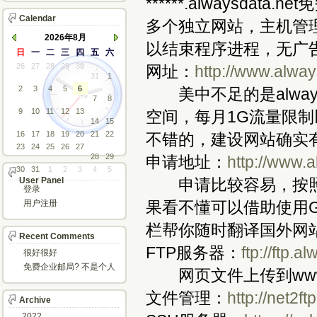
******.alwaysd
Calendar
多个独立网站，主机管
2026年8月
以结束程序进程，无广
日
一
二
三
四
五
六
26
27
28
29
30
网址：
http://www.alwa
31
1
2
3
4
5
6
美中不足的是alway
7
8
9
10
11
12
13
空间，每月1G流量限制
14
15
16
17
18
19
20
21
22
不错的，建设网站确实
23
24
25
26
27
28
29
申请地址：
http://www.
30
31
1
2
3
4
5
User Panel
申请比较容易，按照
登录
用户注册
果看不懂可以借助使用Go
栏帮你随时翻译国外网
Recent Comments
FTP服务器：
ftp://ftp.
很好很好
免费企业邮局? 不是个人
网页文件上传到www目
邮箱?
文件管理：
http://net2f
Archive
2022