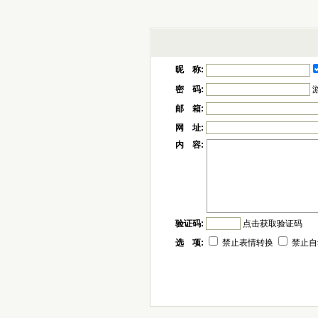
昵 称:
密 码:
邮 箱:
网 址:
内 容:
验证码:
点击获取验证码
选 项:
禁止表情转换
禁止自