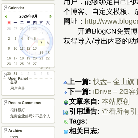
用户，能够绑定自己的
Calendar
个博客、自定义模板、
2026年8月
网址：
http://www.blog
日
一
二
三
四
五
六
26
27
28
29
30
开通BlogCN免费
31
1
2
3
4
5
6
获得导入/导出内容的功
7
8
9
10
11
12
13
14
15
16
17
18
19
20
21
22
23
24
25
26
27
28
29
30
31
1
2
3
4
5
User Panel
上一篇:
快盘– 金山
登录
用户注册
下一篇:
iDrive –
文章来自:
本站原创
Recent Comments
引用通告:
查看所有引
很好很好
免费企业邮局? 不是个人
Tags:
邮箱?
相关日志:
Archive
2022