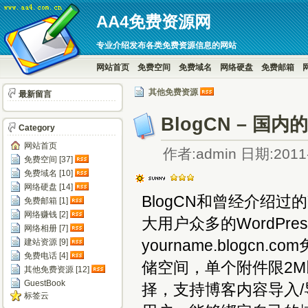
AA4免费资源网
专业介绍发布各类免费资源信息的网站
网站首页
免费空间
免费域名
网络硬盘
免费邮箱
其他免费资源
最新留言
BlogCN – 国
Category
网站首页
作者:admin 日期:2011-
免费空间 [37]
免费域名 [10]
网络硬盘 [14]
BlogCN和曾经介绍
免费邮箱 [1]
网络赚钱 [2]
大用户众多的WordPr
网络相册 [7]
yourname.blog
建站资源 [9]
免费电话 [4]
储空间，单个附件限2M
其他免费资源 [12]
GuestBook
择，支持博客内容导入/导
标签云