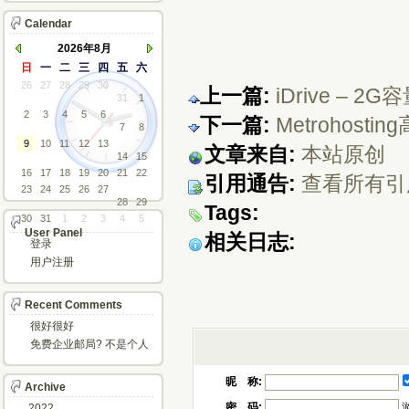
Calendar
2026年8月
日
一
二
三
四
五
六
26
27
28
29
30
上一篇:
iDrive –
31
1
2
3
4
5
6
下一篇:
Metrohost
7
8
9
10
11
12
13
文章来自:
本站原创
14
15
16
17
18
19
20
21
22
引用通告:
查看所有引
23
24
25
26
27
28
29
Tags:
30
31
1
2
3
4
5
User Panel
相关日志:
登录
用户注册
Recent Comments
很好很好
免费企业邮局? 不是个人
邮箱?
昵 称:
Archive
密 码:
2022