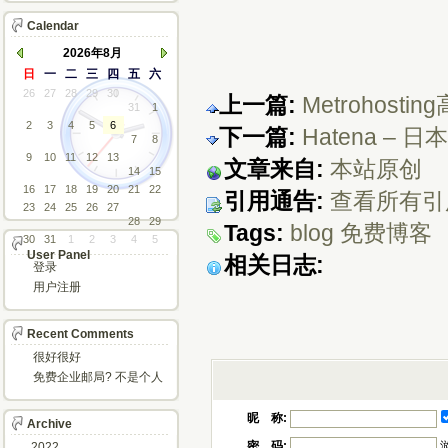
Calendar
2026年8月
日
一
二
三
四
五
六
26
27
28
29
30
上一篇:
Metrohost
31
1
2
3
4
5
6
下一篇:
Hatena 
7
8
9
10
11
12
13
文章来自:
本站原创
14
15
16
17
18
19
20
21
22
引用通告:
查看所有引
23
24
25
26
27
28
29
Tags:
blog
免费博客
30
31
1
2
3
4
5
User Panel
相关日志:
登录
用户注册
Recent Comments
很好很好
免费企业邮局? 不是个人
邮箱?
昵 称:
Archive
密 码:
2022