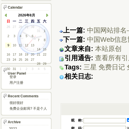
Calendar
2026年8月
日
一
二
三
四
五
六
26
27
28
29
30
上一篇:
中国网站排名–
31
1
2
3
4
5
6
下一篇:
中国Web信息
7
8
9
10
11
12
13
文章来自:
本站原创
14
15
16
17
18
19
20
21
22
引用通告:
查看所有引
23
24
25
26
27
28
29
Tags:
三星
免费日记
30
31
1
2
3
4
5
User Panel
相关日志:
登录
用户注册
Recent Comments
很好很好
免费企业邮局? 不是个人
邮箱?
昵 称:
Archive
密 码:
2022