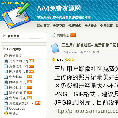
AA4免费资源网
专业介绍发布各类免费资源信息的网站
网站首页
免费空间
免费域名
网络硬盘
免费邮箱
网络相册
最新留言
三星用户影像社区– 免费影像日记
Category
作者:admin 日期:2011-10-29
网站首页
免费空间 [37]
免费域名 [10]
三星用户影像社区免费
网络硬盘 [14]
上传你的照片记录美好
免费邮箱 [1]
网络赚钱 [2]
区免费相册容量大小不详
网络相册 [7]
PNG、GIF格式，建议
建站资源 [9]
免费电话 [4]
JPG格式图片，目前没
其他免费资源 [12]
GuestBook
http://photo.samsung.c
标签云