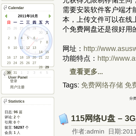
元获得无限制存储空间
Calendar
需要安装软件客户端才能使用
2011年10月
本，上传文件可以在线
日
一
二
三
四
五
六
个免费网盘还是很好用
25
26
27
28
29
30
1
2
3
4
5
6
7
8
网址：
http://www.asus
9
10
11
12
13
14
15
功能特点：
http://www.
16
17
18
19
20
21
22
23
24
25
26
27
28
29
查看更多...
30
31
1
2
3
4
5
User Panel
登录
Tags:
免费网络存储
免
用户注册
分类
Statistics
日志:
96
篇
115网络U盘 –
评论: 
2
个
引用: 
0
个
留言: 
58297
个
作者:admin 日期:2011
会员: 
1
人