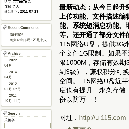
访问: 
7770070
次
最新动态：从今日起升级
在线: 
7
人
建站时间: 
2011-07-28
上传功能、文件描述编
能、系统短消息功能、
Recent Comments
等。还开通了部分文件
很好很好
免费企业邮局? 不是个人
115网络U盘，提供3
邮箱?
个文件1G限制。如果
Archive
2022
限1000M，存储有效期
04月
到3级），赚取积分可
2014
04月
空间。115网络U盘近
2012
度也有提升，永久存储
01月
05月
2011
份以防万一！
10月
11月
Search
网址：
http://u.115.com
关键字 