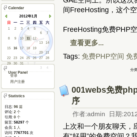
GAE空间上。所以这次
Calendar
间FreeHosting，
2012年1月
日
一
二
三
四
五
六
FreeHosting免费P
1
2
3
4
5
6
7
8
9
10
11
12
查看更多...
13
14
15
16
17
18
19
20
21
Tags:
免费PHP空间
免
22
23
24
25
26
27
28
29
30
31
1
2
3
4
分类
User Panel
登录
用户注册
001webs免费
Statistics
序
日志:
96
篇
评论: 
2
个
作者:admin 日期:2012
引用: 
0
个
留言: 
58297
个
上次和一个朋友聊天，
会员: 
1
人
访问: 
7767701
次
有“好用”的免费空间？我