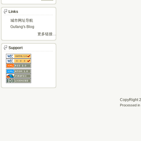
Links
城市网址导航
Gufang's Blog
更多链接…
Support
CopyRight 2
Processed in