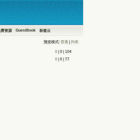
GuestBook
免费资源
标签云
预览模式:
普通
| 
列表
0
| 
0
| 
104
0
| 
0
| 
77