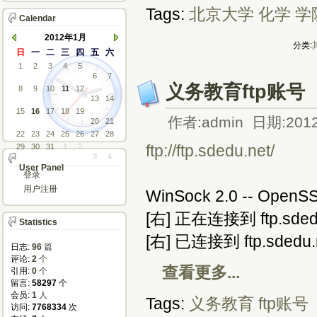
Tags:
北京大学
化学
学
Calendar
2012年1月
分类:
日
一
二
三
四
五
六
1
2
3
4
5
6
7
义务教育ftp账号
8
9
10
11
12
13
14
15
16
17
18
19
作者:admin 日期:2012
20
21
22
23
24
25
26
27
28
ftp://ftp.sdedu.net/
29
30
31
1
2
3
4
User Panel
登录
用户注册
WinSock 2.0 -- OpenSS
[右] 正在连接到 ftp.sded
Statistics
[右] 已连接到 ftp.sdedu.
日志:
96
篇
评论: 
2
个
查看更多...
引用: 
0
个
留言: 
58297
个
会员: 
1
人
Tags:
义务教育
ftp账号
访问: 
7768334
次