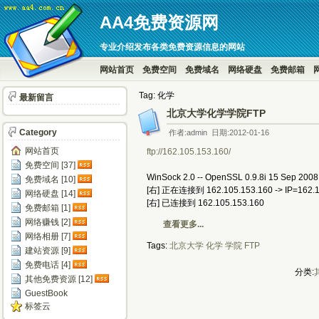
AA4免费资源网
专业介绍发布各类免费资源信息的网站
网站首页
免费空间
免费域名
网络硬盘
免费邮箱
Tag: 化学
最新留言
北京大学化学学院FTP
Category
作者:admin 日期:2012-01-16
网站首页
ftp://162.105.153.160/
免费空间 [37]
WinSock 2.0 -- OpenSSL 0.9.8i 15 Sep 2008
免费域名 [10]
[右] 正在连接到 162.105.153.160 -> IP=162.
网络硬盘 [14]
[右] 已连接到 162.105.153.160
免费邮箱 [1]
网络赚钱 [2]
查看更多...
网络相册 [7]
Tags:
北京大学
化学
学院
FTP
建站资源 [9]
免费电话 [4]
分类:
其他免费资源 [12]
GuestBook
标签云