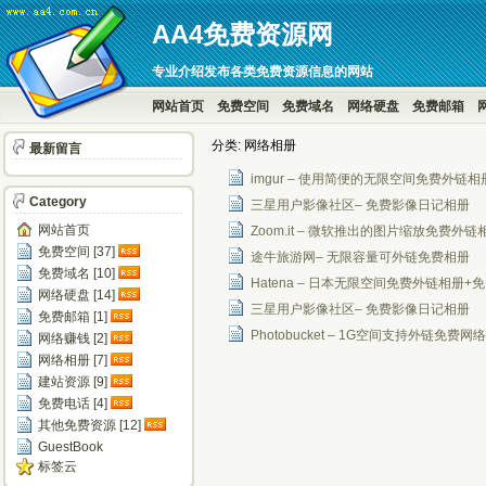
AA4免费资源网
专业介绍发布各类免费资源信息的网站
网站首页
免费空间
免费域名
网络硬盘
免费邮箱
分类: 网络相册
最新留言
imgur – 使用简便的无限空间免费外链相
Category
三星用户影像社区– 免费影像日记相册
网站首页
Zoom.it – 微软推出的图片缩放免费外链
免费空间 [37]
途牛旅游网– 无限容量可外链免费相册
免费域名 [10]
Hatena – 日本无限空间免费外链相册
网络硬盘 [14]
三星用户影像社区– 免费影像日记相册
免费邮箱 [1]
Photobucket – 1G空间支持外链免费网
网络赚钱 [2]
网络相册 [7]
建站资源 [9]
免费电话 [4]
其他免费资源 [12]
GuestBook
标签云