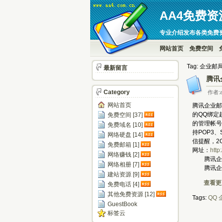
AA4免费资
专业介绍发布各类免费
网站首页
免费空间
Tag: 企业邮
最新留言
腾讯
Category
作者:a
网站首页
腾讯企业邮
的QQ绑定
免费空间 [37]
的管理帐号
免费域名 [10]
持POP3
网络硬盘 [14]
信提醒，2
免费邮箱 [1]
网址：
http
网络赚钱 [2]
腾讯企业邮
网络相册 [7]
腾讯企业
建站资源 [9]
查看更多
免费电话 [4]
其他免费资源 [12]
Tags:
QQ
GuestBook
标签云