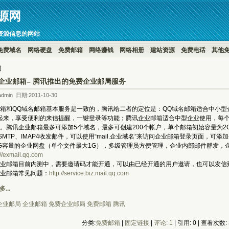
源网
资源信息的网站
免费域名
网络硬盘
免费邮箱
网络赚钱
网络相册
建站资源
免费电话
其他
局
企业邮箱– 腾讯推出的免费企业邮局服务
dmin 日期:2011-10-30
箱和QQ域名邮箱基本服务是一致的，腾讯给二者的定位是：QQ域名邮箱适合中小型
起来，享受便利的来信提醒，一键登录等功能；腾讯企业邮箱适合中型企业使用，每
。腾讯企业邮箱最多可添加5个域名，最多可创建200个帐户，单个邮箱初始容量为2
、SMTP、IMAP4收发邮件，可以使用“mail.企业域名”来访问企业邮箱登录页面，可
G容量的企业网盘（单个文件最大1G），多级管理员方便管理，企业内部邮件群发，
://exmail.qq.com
箱目前内测中，需要邀请码才能开通，可以由已经开通的用户邀请，也可以发信到bizsup
邮箱常见问题：
http://service.biz.mail.qq.com
...
企业邮局
企业邮箱
免费企业邮局
免费邮箱
腾讯
分类:
免费邮箱
| 
固定链接
| 
评论: 1
| 引用: 0 | 查看次数: 