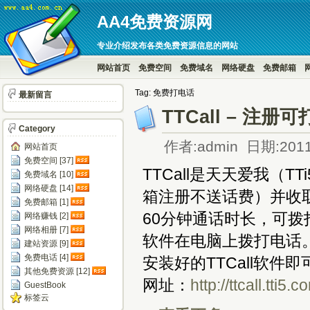
AA4免费资源网
专业介绍发布各类免费资源信息的网站
网站首页
免费空间
免费域名
网络硬盘
免费邮箱
Tag: 免费打电话
最新留言
TTCall – 注
Category
作者:admin 日期:2011
网站首页
免费空间 [37]
TTCall是天天爱我（
免费域名 [10]
网络硬盘 [14]
箱注册不送话费）并收
免费邮箱 [1]
60分钟通话时长，可
网络赚钱 [2]
网络相册 [7]
软件在电脑上拨打电话
建站资源 [9]
免费电话 [4]
安装好的TTCall软
其他免费资源 [12]
网址：
http://ttcall.tti5.c
GuestBook
标签云