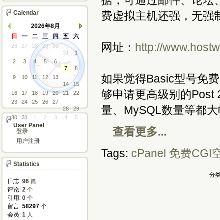
据，可通过邮件、论坛、
Calendar
费虚拟主机还强，无强
2026年8月
日
一
二
三
四
五
六
网址：
http://www.host
26
27
28
29
30
31
1
2
3
4
5
6
7
8
如果觉得Basic型号
9
10
11
12
13
14
15
够申请更高级别的Post
16
17
18
19
20
21
22
23
24
25
26
27
量、MySQL数量等都
28
29
30
31
1
2
3
4
5
User Panel
查看更多...
登录
用户注册
Tags:
cPanel
免费CGI
Statistics
分类
日志:
96
篇
评论: 
2
个
引用: 
0
个
留言: 
58297
个
会员: 
1
人