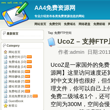
AA4免费资源网
专业介绍发布各类免费资源信息的网站
网站首页
免费空间
免费域名
网络硬盘
免费邮箱
Tag: 免费FTP空间
最新留言
UcoZ – 支持
Category
作者:admin 日期:2011
网站首页
免费空间 [37]
免费域名 [10]
UcoZ是一家国外的免
网络硬盘 [14]
源网】这里访问速度还算
免费邮箱 [1]
网络赚钱 [2]
对中文支持也很好，但生
网络相册 [7]
建站资源 [9]
理文件，你可以自己上传
免费电话 [4]
免费二级域名1个，还
其他免费资源 [12]
GuestBook
空间为300M，空间会慢
标签云