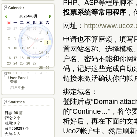
PHP、ASP等程序脚本
Calendar
投票系统等常用程序
，
2026年8月
日
一
二
三
四
五
六
网址：
http://www.ucoz
26
27
28
29
30
31
1
申请也不算麻烦，填写
2
3
4
5
6
7
8
置网站名称、选择模板、
9
10
11
12
13
14
15
户名、密码不能和你网
16
17
18
19
20
21
22
23
24
25
26
27
码，记好这些完成自助
28
29
30
31
1
2
3
4
5
链接来激活确认你的帐
User Panel
登录
用户注册
绑定域名：
登陆后点“Domain atta
Statistics
的“Continue…”
日志:
96
篇
评论: 
2
个
析好后，再在下面的文
引用: 
0
个
留言: 
58297
个
UcoZ帐户中。然后刷新该
会员: 
1
人