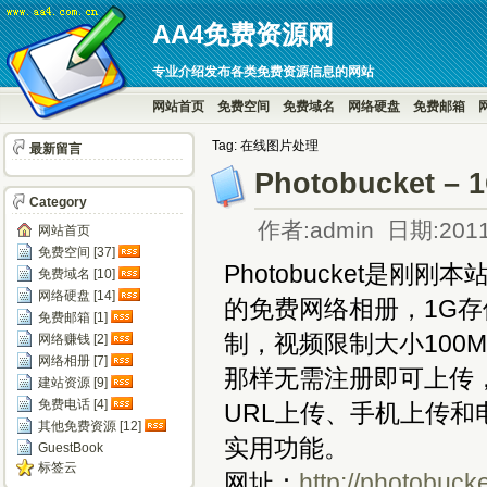
AA4免费资源网
专业介绍发布各类免费资源信息的网站
网站首页
免费空间
免费域名
网络硬盘
免费邮箱
Tag: 在线图片处理
最新留言
Photobucke
Category
作者:admin 日期:2011
网站首页
免费空间 [37]
Photobucket是刚
免费域名 [10]
网络硬盘 [14]
的免费网络相册，1G存
免费邮箱 [1]
制，视频限制大小100M、播
网络赚钱 [2]
网络相册 [7]
那样无需注册即可上传，但
建站资源 [9]
免费电话 [4]
URL上传、手机上传
其他免费资源 [12]
实用功能。
GuestBook
标签云
网址：
http://photobuck