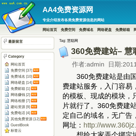
AA4免费资源网
专业介绍发布各类免费资源信息的网站
网站首页
免费空间
免费域名
网络硬盘
免费邮箱
Tag: 慧聪网
最新留言
360免费建站–
Category
作者:admin 日期:2011
网站首页
免费空间 [37]
360免费建站是由国
免费域名 [10]
网络硬盘 [14]
费建站服务，入门容易
免费邮箱 [1]
的模板、现成的模块，
网络赚钱 [2]
网络相册 [7]
片就行了。360免费
建站资源 [9]
免费电话 [4]
定自己的域名，无广告
其他免费资源 [12]
网址：
http://www.360j
GuestBook
标签云
想给大家弄个绑定域名