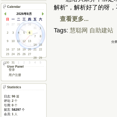
解析”，解析好了的呀
Calendar
2026年8月
查看更多...
日
一
二
三
四
五
六
26
27
28
29
30
31
1
Tags:
慧聪网
自助建站
2
3
4
5
6
7
8
9
10
11
12
13
分类
14
15
16
17
18
19
20
21
22
23
24
25
26
27
28
29
30
31
1
2
3
4
5
User Panel
登录
用户注册
Statistics
日志:
96
篇
评论: 
2
个
引用: 
0
个
留言: 
58297
个
会员: 
1
人