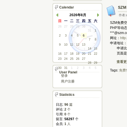
SZ
Calendar
2026年8月
作者:a
日
一
二
三
四
五
六
SZM免费
26
27
28
29
30
PHP等动
31
1
***@sz
2
3
4
5
6
网址：
http
7
8
申请地址：
9
10
11
12
13
申请比较容易
14
15
页面是斯洛
16
17
18
19
20
21
22
23
24
25
26
27
查看更多
28
29
30
31
1
2
3
4
5
Tags:
免费
User Panel
登录
用户注册
Statistics
日志:
96
篇
评论: 
2
个
引用: 
0
个
留言: 
58297
个
会员: 
1
人