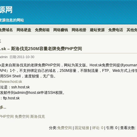
源网
资源信息的网站
免费域名
网络硬盘
免费邮箱
网络赚钱
网络相册
建站资源
免费电话
其他
克
t.sk – 斯洛伐克250M容量老牌免费PHP空间
dmin 日期:2011-10-30
k是来自斯洛伐克的老牌免费PHP空间，网站为英文版。Host.sk免费空间提供yournam
IMAP4）1个，不支持绑定自己的域名，250M容量，不限制流量，FTP、Web方式上传
SSH Shell，速度较慢，无广告。
://www.host.sk
：ssh.host.sk
到admin@host.sk申请SSH权限。
tp.host.sk
...
PHP空间
免费空间
斯洛伐克
分类:
免费空间
| 
固定链接
| 
评论: 0
| 引用: 0 | 查看次数: 