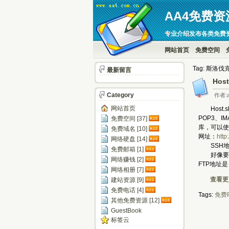
AA4免费资
专业介绍发布各类免费
网站首页
免费空间
Tag: 斯洛伐
最新留言
Hos
Category
作者:a
网站首页
Host.s
POP3、
免费空间 [37]
库，可以使用
免费域名 [10]
网址：
http
网络硬盘 [14]
SSH地址是
免费邮箱 [1]
好像要发邮件
网络赚钱 [2]
FTP地址是：f
网络相册 [7]
查看更多
建站资源 [9]
免费电话 [4]
Tags:
免费
其他免费资源 [12]
GuestBook
标签云