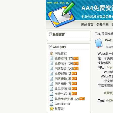
AA4免费资
专业介绍发布各类免费
网站首页
免费空间
Tag: 美国
最新留言
We
Category
作者:a
网站首页
Webs是
做一个免费
免费空间 [37]
支持ASP
免费域名 [10]
网址：
http
网络硬盘 [14]
Webs
免费邮箱 [1]
Webs常
网络赚钱 [2]
中文版是使
网络相册 [7]
下或者安装
建站资源 [9]
查看更多
免费电话 [4]
其他免费资源 [12]
Tags:
免费
GuestBook
标签云