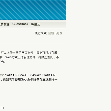
GuestBook
免费资源
标签云
预览模式:
普通
| 
列表
是可以上传自己的网页文件，因此可以将它看
限制，Web方式上传管理文件，纯静态空间，不
广告。
qs
&hl=zh-CN&ie=UTF-8&sl=en&tl=zh-CN
也别忘了使用Google翻译帮你在线翻译一
81 