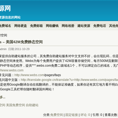
源网
资源信息的网站
免费域名
网络硬盘
免费邮箱
网络赚钱
网络相册
建站资源
免费电话
其他
免费空间
bs – 美国42M免费静态空间
dmin 日期:2011-10-29
一家提供自助建站服务的公司，其免费自助建站服务对中文支持不好，会出现乱码，但
静态空间来使用。Webs为每个免费用户提供了42M容量存储空间，每月500M流量
、PHP等动态程序，提供***.webs.com免费二级域名1个，不可以绑定自己的域名，无
://www.webs.com
常见问题：
http://www.webs.com
/pages/faqs
见问题中文版：
http://translate.google.cn/translate?u=http://www.webs.com/pages/fa
用Google翻译自动在线翻译的，不能保证准确度，如果你还有其它地方看不明白，
Google工具栏帮你随时翻译国外网站！
...
空间
美国免费空间
自助建站
分类:
免费空间
| 
固定链接
| 
评论: 0
| 引用: 0 | 查看次数: 