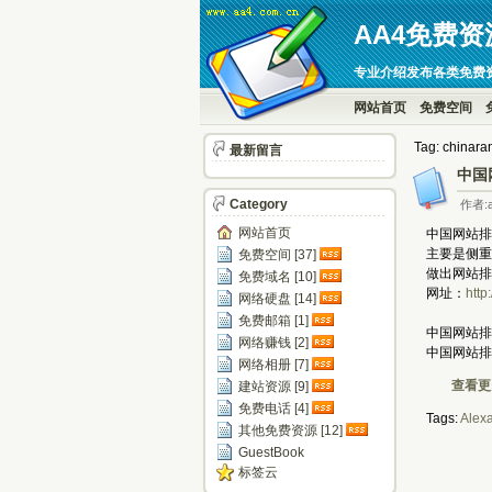
AA4免费资
专业介绍发布各类免费
网站首页
免费空间
Tag: chinara
最新留言
中国
Category
作者:a
网站首页
中国网站排名
主要是侧重
免费空间 [37]
做出网站排
免费域名 [10]
网址：
http
网络硬盘 [14]
免费邮箱 [1]
中国网站排
网络赚钱 [2]
中国网站排
网络相册 [7]
查看更多
建站资源 [9]
免费电话 [4]
Tags:
Alex
其他免费资源 [12]
GuestBook
标签云