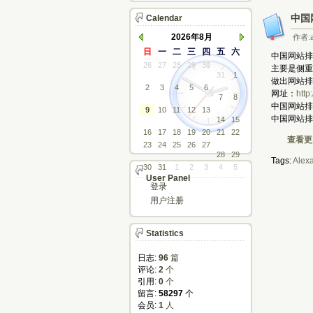
中国
Calendar
2026年8月
作者:a
日
一
二
三
四
五
六
中国网站排名
26
27
28
29
30
主要是侧重
31
1
做出网站排
2
3
4
5
6
网址：
http
7
8
中国网站排
9
10
11
12
13
中国网站排
14
15
16
17
18
19
20
21
22
查看更多
23
24
25
26
27
28
29
Tags:
Alex
30
31
1
2
3
4
5
User Panel
登录
用户注册
Statistics
日志:
96
篇
评论: 
2
个
引用: 
0
个
留言: 
58297
个
会员: 
1
人