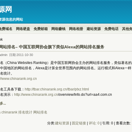
源网
资源信息的网站
免费域名
网络硬盘
免费邮箱
网络赚钱
网络相册
建站资源
免费电话
其他
nk
网站排名– 中国互联网协会旗下类似Alexa的网站排名服务
dmin 日期:2011-10-30
（China Websites Ranking）是中国互联网协会主办的网站排名服务，类似著名的
中国地区的网站排名，Alexa是计算全世界范围内的网站排名。运行模式和Alexa
名统计。
://www.chinarank.org.cn
名工具条下载：
http://tbar.chinarank.org.cn/tbar/ptxz.html
名演示：
http://www.chinarank.org.cn
/overview/Info.do?url=aa4.com.cn
...
a
chinarank
排名统计
网站排名
分类:
建站资源
| 
固定链接
| 
评论: 0
| 引用: 0 | 查看次数: 