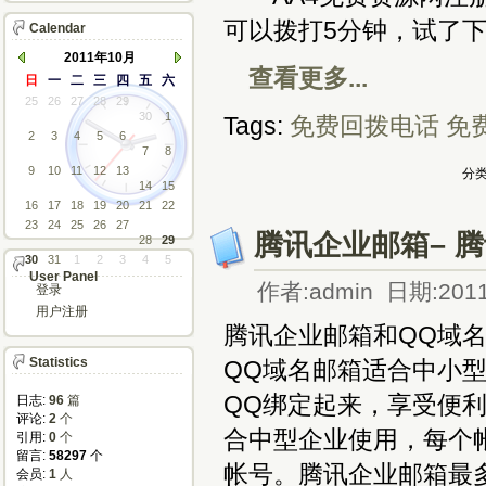
可以拨打5分钟，试了
Calendar
2011年10月
查看更多...
日
一
二
三
四
五
六
25
26
27
28
29
30
1
Tags:
免费回拨电话
免
2
3
4
5
6
7
8
9
10
11
12
13
分类
14
15
16
17
18
19
20
21
22
23
24
25
26
27
腾讯企业邮箱– 
28
29
30
31
1
2
3
4
5
User Panel
作者:admin 日期:2011
登录
用户注册
腾讯企业邮箱和QQ域
Statistics
QQ域名邮箱适合中小
QQ绑定起来，享受便
日志:
96
篇
评论: 
2
个
合中型企业使用，每个
引用: 
0
个
留言: 
58297
个
帐号。腾讯企业邮箱最多
会员: 
1
人