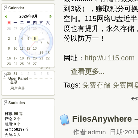
到3级），赚取积分可
Calendar
2026年8月
空间。115网络U盘近
日
一
二
三
四
五
六
度也有提升，永久存储
26
27
28
29
30
31
1
份以防万一！
2
3
4
5
6
7
8
9
10
11
12
13
14
15
网址：
http://u.115.com
16
17
18
19
20
21
22
23
24
25
26
27
28
29
查看更多...
30
31
1
2
3
4
5
User Panel
登录
Tags:
免费存储
免费网
用户注册
分类
Statistics
日志:
96
篇
FilesAnywh
评论: 
2
个
引用: 
0
个
留言: 
58297
个
作者:admin 日期:2011
会员: 
1
人