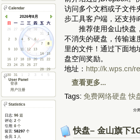
访问多个文档或子文件
Calendar
2026年8月
步工具客户端，还支持iPa
日
一
二
三
四
五
六
推荐使用金山快盘，1
26
27
28
29
30
31
1
不消失的硬盘，传输速
2
3
4
5
6
7
8
里的文件！通过下面地
9
10
11
12
13
14
15
盘空间奖励。
16
17
18
19
20
21
22
23
24
25
26
27
地址：
http://k.wps.cn/
28
29
30
31
1
2
3
4
5
User Panel
查看更多...
登录
用户注册
Tags:
免费网络硬盘
快
Statistics
分类
日志:
96
篇
评论: 
2
个
引用: 
0
个
快盘– 金山旗下
留言: 
58297
个
会员: 
1
人