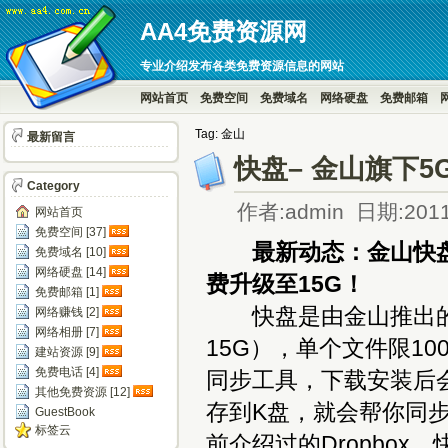
AA4免费资源网
专业介绍发布各类免费资源信息的网站
网站首页
免费空间
免费域名
网络硬盘
免费邮箱
Tag: 金山
最新留言
快盘– 金山旗下
Category
作者:admin 日期:2011
网站首页
免费空间 [37]
最新动态：金山快盘由
免费域名 [10]
网络硬盘 [14]
费升级至15G！
免费邮箱 [1]
快盘是由金山推出的免
网络赚钱 [2]
网络相册 [7]
15G），单个文件限1
建站资源 [9]
免费电话 [4]
同步工具，下载安装后
其他免费资源 [12]
存到K盘，就会帮你同步
GuestBook
标签云
前介绍过的Dropbo