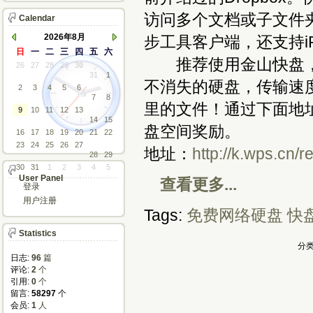
访问多个文档或子文件
Calendar
2026年8月
步工具客户端，还支持iPa
日
一
二
三
四
五
六
推荐使用金山快盘，1
26
27
28
29
30
31
1
不消失的硬盘，传输速
2
3
4
5
6
7
8
里的文件！通过下面地
9
10
11
12
13
14
15
盘空间奖励。
16
17
18
19
20
21
22
23
24
25
26
27
地址：
http://k.wps.cn/
28
29
30
31
1
2
3
4
5
User Panel
查看更多...
登录
用户注册
Tags:
免费网络硬盘
快
Statistics
分类
日志:
96
篇
评论: 
2
个
引用: 
0
个
留言: 
58297
个
会员: 
1
人