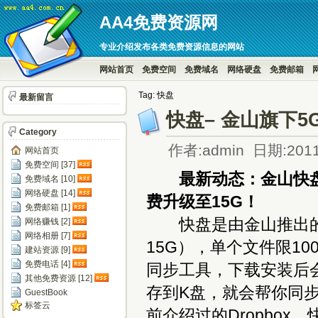
AA4免费资源网
专业介绍发布各类免费资源信息的网站
网站首页
免费空间
免费域名
网络硬盘
免费邮箱
Tag: 快盘
最新留言
快盘– 金山旗下
Category
作者:admin 日期:2011
网站首页
免费空间 [37]
最新动态：金山快盘由
免费域名 [10]
网络硬盘 [14]
费升级至15G！
免费邮箱 [1]
快盘是由金山推出的免
网络赚钱 [2]
网络相册 [7]
15G），单个文件限1
建站资源 [9]
免费电话 [4]
同步工具，下载安装后
其他免费资源 [12]
存到K盘，就会帮你同步
GuestBook
标签云
前介绍过的Dropbo