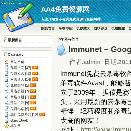
AA4免费资源网
专业介绍发布各类免费资源信息的网站
网站首页
免费空间
免费域名
网络硬盘
免费邮箱
Tag: 杀毒软件
最新留言
Immunet – 
Category
作者:admin 日期:2011
网站首页
免费空间 [37]
Immunet免费云杀毒
免费域名 [10]
网络硬盘 [14]
杀毒软件Avast，能够替
免费邮箱 [1]
立于2009年，据传是
网络赚钱 [2]
网络相册 [7]
头，采用最新的云杀毒
建站资源 [9]
免费电话 [4]
精悍，轻巧程度和杀毒
其他免费资源 [12]
太高的网友！
GuestBook
标签云
网址：
http://www.immu