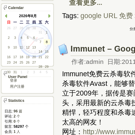
查看更多...
Calendar
Tags:
google
URL
免费
2026年8月
日
一
二
三
四
五
六
26
27
28
29
30
分类
31
1
2
3
4
5
6
7
8
Immunet – 
9
10
11
12
13
14
15
16
17
18
19
20
21
22
作者:admin 日期:2011
23
24
25
26
27
28
29
Immunet免费云杀毒
30
31
1
2
3
4
5
User Panel
登录
杀毒软件Avast，能够替
用户注册
立于2009年，据传是
Statistics
头，采用最新的云杀毒
精悍，轻巧程度和杀毒
日志:
96
篇
评论: 
2
个
太高的网友！
引用: 
0
个
留言: 
58297
个
网址：
http://www.immu
会员: 
1
人