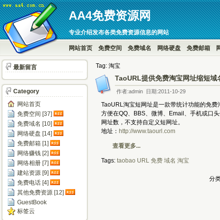
AA4免费资源网
专业介绍发布各类免费资源信息的网站
网站首页
免费空间
免费域名
网络硬盘
免费邮箱
Tag: 淘宝
最新留言
TaoURL提供免费淘宝网址缩短域
Category
作者:admin 日期:2011-10-29
网站首页
TaoURL淘宝短网址是一款带统计功能的免
方便在QQ、BBS、微博、Email、手机或口
免费空间 [37]
网址数，不支持自定义短网址。
免费域名 [10]
地址：
http://www.taourl.com
网络硬盘 [14]
免费邮箱 [1]
查看更多...
网络赚钱 [2]
Tags:
taobao
URL
免费
域名
淘宝
网络相册 [7]
建站资源 [9]
分类
免费电话 [4]
其他免费资源 [12]
GuestBook
标签云