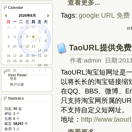
查看更多...
Calendar
Tags:
google
URL
免费
2026年8月
日
一
二
三
四
五
六
26
27
28
29
30
分类
31
1
2
3
4
5
6
7
8
TaoURL提供
9
10
11
12
13
14
15
16
17
18
19
20
21
22
作者:admin 日期:2011
23
24
25
26
27
28
29
TaoURL淘宝短网址
30
31
1
2
3
4
5
User Panel
登录
以将长长的淘宝链接缩
用户注册
在QQ、BBS、微博、E
Statistics
只支持淘宝网所属的UR
不支持自定义短网址。
日志:
96
篇
评论: 
2
个
地址：
http://www.taour
引用: 
0
个
留言: 
58297
个
会员: 
1
人