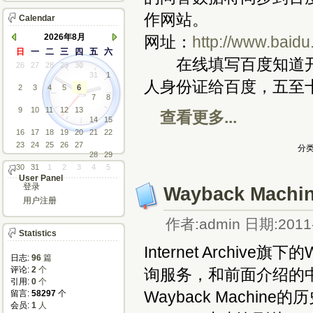
作网站。
Calendar
2026年8月
网址：
http://www.baid
日
一
二
三
四
五
六
在线填写百度知道开
26
27
28
29
30
31
1
人身份证给百度，五至
2
3
4
5
6
7
8
9
10
11
12
13
查看更多...
14
15
16
17
18
19
20
21
22
23
24
25
26
27
分类
28
29
30
31
1
2
3
4
5
User Panel
登录
Wayback Mac
用户注册
作者:admin 日期:2011-
Statistics
Internet Archiv
日志:
96
篇
评论: 
2
个
询服务，和前面介绍的
引用: 
0
个
Wayback Machi
留言: 
58297
个
会员: 
1
人