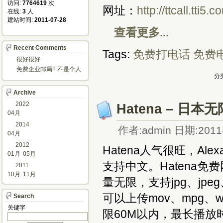
访问: 
7764619
次
网址：
http://ttcall.tti5.c
在线: 
3
人
建站时间: 
2011-07-28
查看更多...
Recent Comments
Tags:
免费打电话
免费
很好很好
免费企业邮局? 不是个人
分类
邮箱?
Archive
2022
Hatena – 
04月
2014
作者:admin 日期:2011-
04月
2012
Hatena人气很旺，A
01月
05月
支持中文。Hatena
2011
10月
11月
量无限，支持jpg、jpe
可以上传mov、mpg、w
Search
关键字 
限60M以内，最长播放时