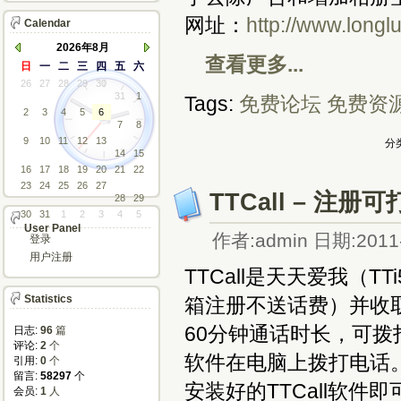
网址：
http://www.longl
Calendar
2026年8月
查看更多...
日
一
二
三
四
五
六
26
27
28
29
30
31
1
Tags:
免费论坛
免费资
2
3
4
5
6
7
8
9
10
11
12
13
分类
14
15
16
17
18
19
20
21
22
23
24
25
26
27
TTCall – 注
28
29
30
31
1
2
3
4
5
User Panel
作者:admin 日期:2011-
登录
用户注册
TTCall是天天爱我（
Statistics
箱注册不送话费）并收
60分钟通话时长，可
日志:
96
篇
评论: 
2
个
软件在电脑上拨打电话
引用: 
0
个
留言: 
58297
个
安装好的TTCall软
会员: 
1
人