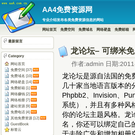
AA4免费资源网
专业介绍发布各类免费资源信息的网站
网站首页
免费空间
免费域名
网络硬盘
免费邮箱
最新留言
龙论坛– 可绑米
Category
作者:admin 日期:2011-
网站首页
免费空间 [37]
龙论坛是源自法国的免
免费域名 [10]
网络硬盘 [14]
几十家当地语言版本的分
免费邮箱 [1]
Phpbb2、Invisi
网络赚钱 [2]
网络相册 [7]
系统），并且有多种风
建站资源 [9]
免费电话 [4]
你的论坛主题风格。龙
其他免费资源 [12]
名，你还可以绑定自己
GuestBook
标签云
于去除广告和增加相册