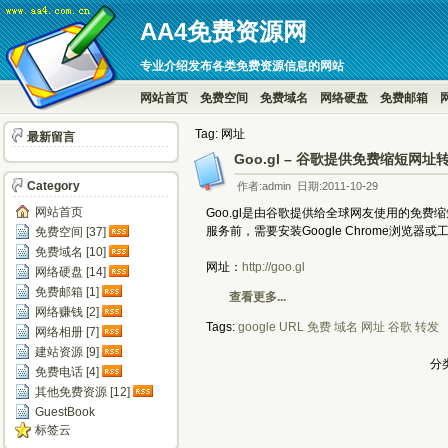
AA4免费资源网
专业介绍发布各类免费资源信息的网站
网站首页
免费空间
免费域名
网络硬盘
免费邮箱
Tag: 网址
最新留言
Goo.gl – 谷歌提供免费缩短网址
Category
作者:admin 日期:2011-10-29
网站首页
Goo.gl是由谷歌提供给全球网友使用的免费
服务前，需要安装Google Chrome浏览器或工具
免费空间 [37]
免费域名 [10]
网址：
http://goo.gl
网络硬盘 [14]
免费邮箱 [1]
查看更多...
网络赚钱 [2]
Tags:
google
URL
免费
域名
网址
谷歌
转发
网络相册 [7]
建站资源 [9]
分类
免费电话 [4]
其他免费资源 [12]
GuestBook
标签云